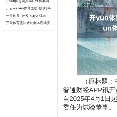
开yun体育网其泰斗性和准确
复原-开云·kaiyun体育「中
性备受招供-开云·kaiyun体育
开云·kaiyun体育匡助他们得手
国」官方网站 登录入口
「中国」官方网站 登录入口
拿下了万科的股份-开云
开云体育 -开云·kaiyun体育
·kaiyun体育「中国」官方网站
「中国」官方网站 登录入口
开云体育坚决搬动老本商场安
登录入口
详启动-开云·kaiyun体育「中
国」官方网站 登录入口
（原标题：中
智通财经APP讯开y
自2025年4月1
委任为试验董事。