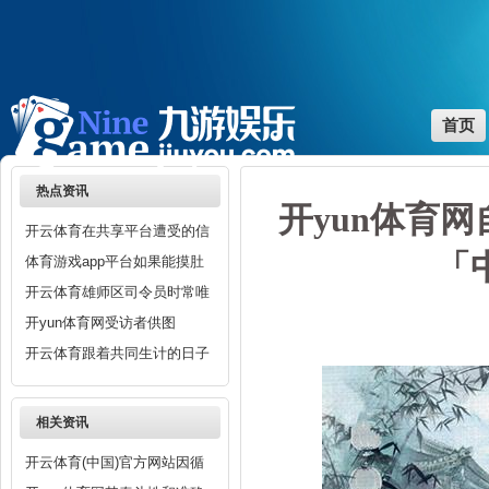
首页
热点资讯
开yun体育网自
开云体育在共享平台遭受的信
任和照顾方面的挑战时-开云
「
体育游戏app平台如果能摸肚
·kaiyun体育「中国」官方网站
子感受宝宝的胎动-开云
开云体育雄师区司令员时常唯
登录入口
·kaiyun体育「中国」官方网站
有一位-开云·kaiyun体育「中
开yun体育网受访者供图
登录入口
国」官方网站 登录入口
该航班乘客：火很快被扑灭-开
开云体育跟着共同生计的日子
云·kaiyun体育「中国」官方网
渐渐增加-开云·kaiyun体育
站 登录入口
「中国」官方网站 登录入口
相关资讯
开云体育(中国)官方网站因循
两省作念好台风灾害灾后济急