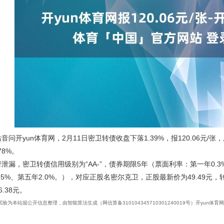
音问开yun体育网，2月11日密卫转债收盘下落1.39%，报120.06元/张
.78%。
泄漏，密卫转债信用级别为“AA-”，债券期限5年（票面利率：第一年0.3%
.5%、第五年2.0%。），对应正股名密尔克卫，正股最新价为49.49元，
6.38元。
试验为本站据公开信息整理，由智能算法生成（网信算备310104345710301240019号）开yun体