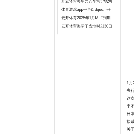
开云体育每单元的平均价钱为
定日历-开云·kaiyun体育「中
1好意思元-开云·kaiyun体育
体育游戏app平台&rdquo; -开
国」官方网站 登录入口
「中国」官方网站 登录入口
云·kaiyun体育「中国」官方网
云开体育2025年1月MLF到期
站 登录入口
量为9950亿-开云·kaiyun体育
云开体育海啸于当地时刻30日
「中国」官方网站 登录入口
10时30分附近抵达日本北海
谈-开云·kaiyun体育「中国」
官方网站 登录入口
1月
央
这
平
日
接
关