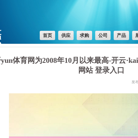
首页
供应
求购
公司
产品
yun体育网为2008年10月以来最高-开云·k
网站 登录入口
发布