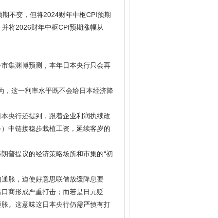
不变，但将2024财年中枢CPI预期
%，并将2026财年中枢CPI预期涨幅从
今市集渊博预测，本年日本央行只会再
为，这一利率水平既不会给日本经济降
日本央行还提到，跟着企业利润执续改
斗）中链接稳步栽植工资，延续客岁的
特朗普提议的经济策略场所和市集的“初
的通胀，迫使好意思联储放缓降息要
出口商形成严重打击；而若是日元贬
通胀。这意味这日本央行仍需严慎有打