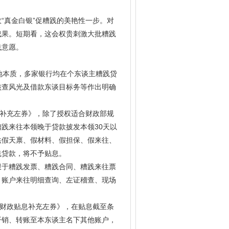
真金白银”促糟践的美艳性一步。对
成果。短期看，这会权贵刺激大批糟践
践意愿。
本质，多家银行均在个东谈主糟践贷
核查风光及借款东谈目标务等作出明确
补充左券》，除了授权适合财政部规
践来往本领晚于贷款披发本领30天以
供假天禀、假材料、假担保、假来往、
践贷款，将不予贴息。
于糟践发票、糟践合同、糟践来往票
、账户来往明细查询、左证稽查、现场
。
财政贴息补充左券》，在贴息截至条
开销、转账至本东谈主名下其他账户，