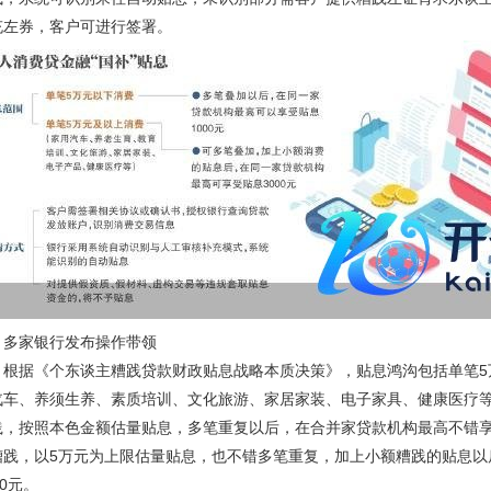
充左券，客户可进行签署。
家银行发布操作带领
据《个东谈主糟践贷款财政贴息战略本质决策》，贴息鸿沟包括单笔5万
汽车、养须生养、素质培训、文化旅游、家居家装、电子家具、健康医疗等
践，按照本色金额估量贴息，多笔重复以后，在合并家贷款机构最高不错享受
糟践，以5万元为上限估量贴息，也不错多笔重复，加上小额糟践的贴息以
00元。