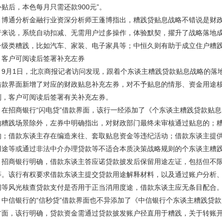
补贴后，本色每月只需还款900元”。
通分析金融行业资深分析师王蓬博指出，糟践贷贴息战略不错说是财政“
行来说，系统自动扣减、无需用户过多操作，体验默契，擢升了战略落地
升级类糟践，比如汽车、家装、电子家具等；中恒久则有助于成立住户糟
户可阅读后签署补充左券
月1日，北京商报记者访问发现，跟着个东谈主糟践贷款贴息战略的落地
借款界面新增了对应的财政贴息补充左券，对不予贴息的情形、资金用途
则，客户可阅读后签署有关补充左券。
招商银行“闪电贷”借款界面，该行一经添加了《个东谈主糟践贷款贴息
的糟践场景除外，左券中明确指出，对财政部门最终未审核通过贴息的；糟
的；借款东谈主存在编造来往、套取贴息资金等违纪活动；借款东谈主提
用途等或通过非法中介办理贷款等不适合本质决策战略规则的个东谈主糟
商银行明确，借款东谈主答应诺贷款披发后保留用途左证，包括但不限
等。该行有权要求借款东谈主提交贷款用途解释材料，以及通过账户分析
问等风光核查贷款支付是否用于正当消用度途，借款东谈主应无条目配合
信银行的“信秒贷”借款界面也不异添加了《中信银行个东谈主糟践贷款
方面，该行明确，贷款资金需通过贷款披发账户径直用于糟践，关于转账