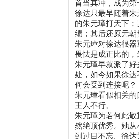
首当其冲，成为第
徐达只最早随着朱
的朱元璋打天下；
绩；其后还原元朝
朱元璋对徐达很器
畏怯是成正比的，
朱元璋早就派了好
处，如今如果徐达
何会受到连接呢？
朱元璋看似相关的
王人不行。
朱元璋为若何此敬
然绝顶优秀。她从
到过目不忘。徐达