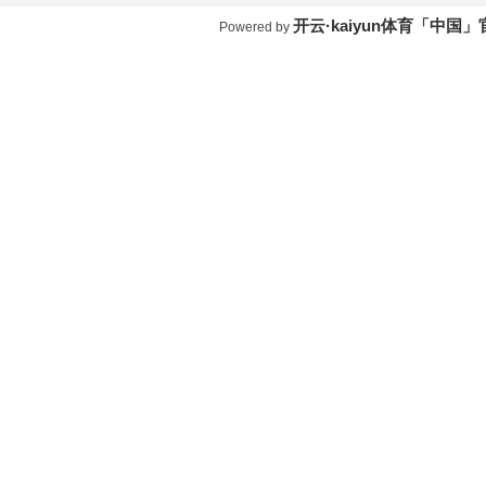
开云·kaiyun体育「中国
Powered by