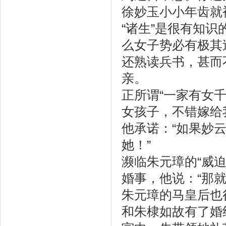
徐妙玉小小年齿就被
“诸生”是很有知
么女子势必有极其
还熟读兵书，甚而
亲。
正所谓“一家有女
女孩子，不错嫁给
他承诺：“如果妙
她！”
濒临朱元璋的“威
婚事，他说：“那
朱元璋的马皇后也
和朱棣如故有了婚